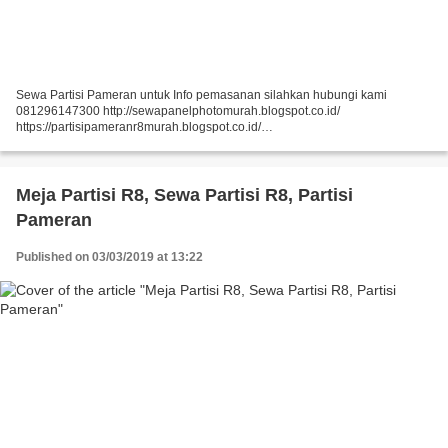
Sewa Partisi Pameran untuk Info pemasanan silahkan hubungi kami
081296147300 http://sewapanelphotomurah.blogspot.co.id/
https://partisipameranr8murah.blogspot.co.id/
http://sewasekatpartisir8murah-over-blog-com.over-blog.com/
https://sewapartisir8murah.blogspot.co.id/...
Meja Partisi R8, Sewa Partisi R8, Partisi
Pameran
Published on 03/03/2019 at 13:22