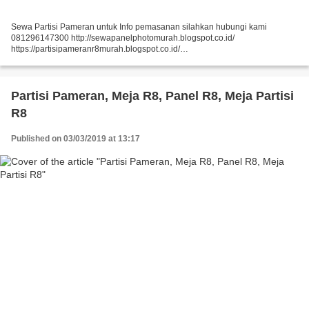
Sewa Partisi Pameran untuk Info pemasanan silahkan hubungi kami
081296147300 http://sewapanelphotomurah.blogspot.co.id/
https://partisipameranr8murah.blogspot.co.id/
http://sewasekatpartisir8murah-over-blog-com.over-blog.com/
https://sewapartisir8murah.blogspot.co.id/...
Partisi Pameran, Meja R8, Panel R8, Meja Partisi
R8
Published on 03/03/2019 at 13:17