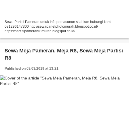
Sewa Partisi Pameran untuk Info pemasanan silahkan hubungi kami
081296147300 http://sewapanelphotomurah.blogspot.co.id/
https://partisipameranr8murah.blogspot.co.id/
http://sewasekatpartisir8murah-over-blog-com.over-blog.com/
https://sewapartisir8murah.blogspot.co.id/...
Sewa Meja Pameran, Meja R8, Sewa Meja Partisi
R8
Published on 03/03/2019 at 13:21