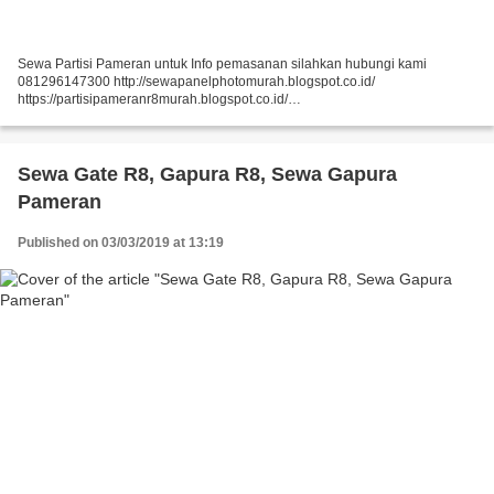
Sewa Partisi Pameran untuk Info pemasanan silahkan hubungi kami
081296147300 http://sewapanelphotomurah.blogspot.co.id/
https://partisipameranr8murah.blogspot.co.id/
http://sewasekatpartisir8murah-over-blog-com.over-blog.com/
https://sewapartisir8murah.blogspot.co.id/...
Sewa Gate R8, Gapura R8, Sewa Gapura
Pameran
Published on 03/03/2019 at 13:19