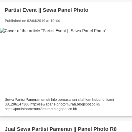
Partisi Event || Sewa Panel Photo
Published on 02/04/2019 at 10:44
Sewa Partisi Pameran untuk Info pemasanan silahkan hubungi kami
081296147300 http://sewapanelphotomurah.blogspot.co.id/
https://partisipameranr8murah.blogspot.co.id/
http://sewasekatpartisir8murah-over-blog-com.over-blog.com/
https://sewapartisir8murah.blogspot.co.id/...
Jual Sewa Partisi Pameran || Panel Photo R8