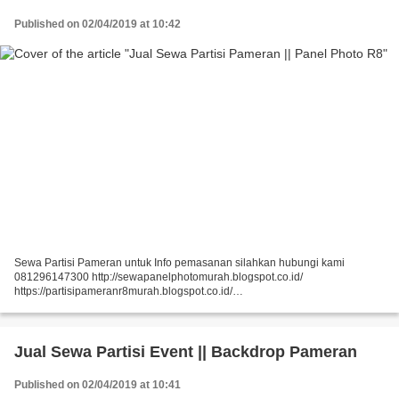
Published on 02/04/2019 at 10:42
Sewa Partisi Pameran untuk Info pemasanan silahkan hubungi kami
081296147300 http://sewapanelphotomurah.blogspot.co.id/
https://partisipameranr8murah.blogspot.co.id/
http://sewasekatpartisir8murah-over-blog-com.over-blog.com/
https://sewapartisir8murah.blogspot.co.id/...
Jual Sewa Partisi Event || Backdrop Pameran
Published on 02/04/2019 at 10:41