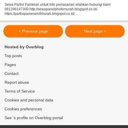
Sewa Partisi Pameran untuk Info pemasanan silahkan hubungi kami
081296147300 http://sewapanelphotomurah.blogspot.co.id/
https://partisipameranr8murah.blogspot.co.id/
http://sewasekatpartisir8murah-over-blog-com.over-blog.com/
https://sewapartisir8murah.blogspot.co.id/...
< Previous page
Next page >
Hosted by Overblog
Top posts
Pages
Contact
Report abuse
Terms of Service
Cookies and personal data
Cookies preferences
See 's profile on Overblog portal