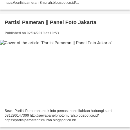
https://partisipameranr8murah.blogspot.co.id/
http://sewasekatpartisir8murah-over-blog-com.over-blog.com/
https://sewapartisir8murah.blogspot.co.id/...
Partisi Pameran || Panel Foto Jakarta
Published on 02/04/2019 at 10:53
Sewa Partisi Pameran untuk Info pemasanan silahkan hubungi kami
081296147300 http://sewapanelphotomurah.blogspot.co.id/
https://partisipameranr8murah.blogspot.co.id/
http://sewasekatpartisir8murah-over-blog-com.over-blog.com/
https://sewapartisir8murah.blogspot.co.id/...